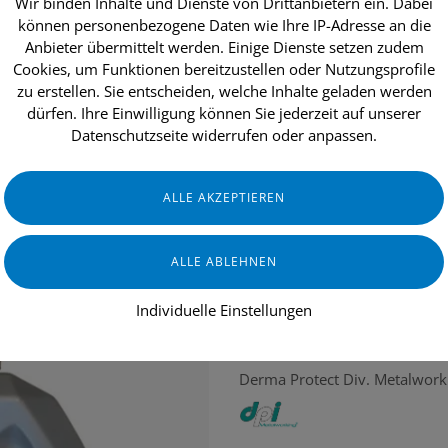
Wir binden Inhalte und Dienste von Drittanbietern ein. Dabei
können personenbezogene Daten wie Ihre IP-Adresse an die
Anbieter übermittelt werden. Einige Dienste setzen zudem
Cookies, um Funktionen bereitzustellen oder Nutzungsprofile
dukte
Aktionen
Topseller
Über uns
zu erstellen. Sie entscheiden, welche Inhalte geladen werden
dürfen. Ihre Einwilligung können Sie jederzeit auf unserer
Datenschutzseite widerrufen oder anpassen.
kte
ISOmist®
Individuelle Einstellungen
METALLVERARBEITUNG
Derma Protect Div. Metalwork