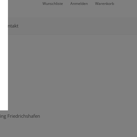
Wunschliste
Anmelden
Warenkorb
Kontakt
ing Friedrichshafen