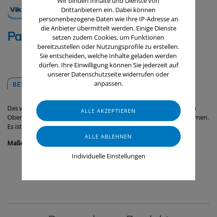
Wir binden Inhalte und Dienste von
Drittanbietern ein. Dabei können
personenbezogene Daten wie Ihre IP-Adresse an
die Anbieter übermittelt werden. Einige Dienste
Pad, weich / 10 Stk.
setzen zudem Cookies, um Funktionen
bereitzustellen oder Nutzungsprofile zu erstellen.
Sie entscheiden, welche Inhalte geladen werden
dürfen. Ihre Einwilligung können Sie jederzeit auf
unserer Datenschutzseite widerrufen oder
anpassen.
BESCHREIBUNG
DOWNLOADS
Das weiche Pad ist ideal, um fettige Verschmutzungen von glatten
Oberflächen wie PVC-Wänden und Edelstahloberflächen zu entfernen.
Es ist
nicht FDA-konform
.
Maße:
245 x 115 x 25 mm
Individuelle Einstellungen