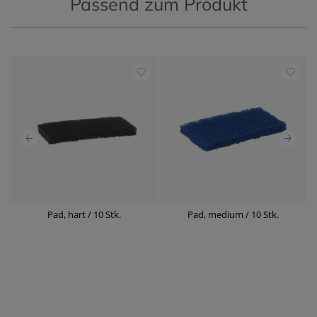
Passend zum Produkt
m
Pad, hart / 10 Stk.
Pad, medium / 10 Stk.