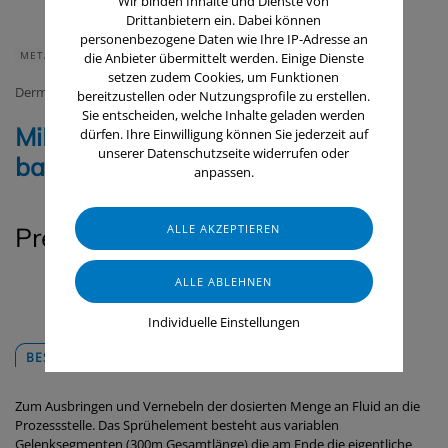
Wir binden Inhalte und Dienste von
Drittanbietern ein. Dabei können
personenbezogene Daten wie Ihre IP-Adresse an
METALLVERARBEITUNG
die Anbieter übermittelt werden. Einige Dienste
setzen zudem Cookies, um Funktionen
Derma Protect Internat. GmbH
bereitzustellen oder Nutzungsprofile zu erstellen.
Sie entscheiden, welche Inhalte geladen werden
MiMeSch Sprühdüse, magnetic
dürfen. Ihre Einwilligung können Sie jederzeit auf
unserer Datenschutzseite widerrufen oder
base variabel
anpassen.
Preis auf Anfrage
Individuelle Einstellungen
BESCHREIBUNG
DOWNLOADS
Zum Ausbringen und Vernebeln der dosierten Menge an Fluid an die
Prozessstelle. Das Sprühelement besteht aus variablen
Gelenksegmenten (300m Gesamtlänge) die am Ende die eigentliche