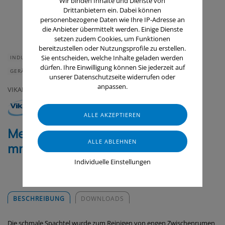
Wir binden Inhalte und Dienste von
Drittanbietern ein. Dabei können
personenbezogene Daten wie Ihre IP-Adresse an
die Anbieter übermittelt werden. Einige Dienste
setzen zudem Cookies, um Funktionen
bereitzustellen oder Nutzungsprofile zu erstellen.
Sie entscheiden, welche Inhalte geladen werden
INDUSTRIE & HANDWERK
GASTRONOMIE & HOTELLERIE
dürfen. Ihre Einwilligung können Sie jederzeit auf
GERÄTE & ZUBEHÖR
LEBENSMITTELINDUSTRIE
unserer Datenschutzseite widerrufen oder
anpassen.
VIKAN
Metalldetektierbare Spachtel, 75
mm
Individuelle Einstellungen
BESCHREIBUNG
DOWNLOADS
Die schmale Spachtel wurde zum Reinigen von engen Zwischenrumen