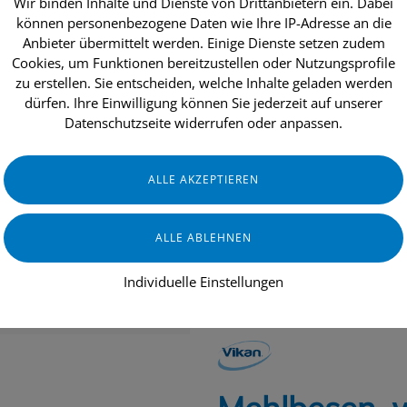
Wir binden Inhalte und Dienste von Drittanbietern ein. Dabei
können personenbezogene Daten wie Ihre IP-Adresse an die
Anbieter übermittelt werden. Einige Dienste setzen zudem
Cookies, um Funktionen bereitzustellen oder Nutzungsprofile
dukte
Aktionen
Topseller
Über uns
zu erstellen. Sie entscheiden, welche Inhalte geladen werden
dürfen. Ihre Einwilligung können Sie jederzeit auf unserer
Datenschutzseite widerrufen oder anpassen.
INDUSTRIE & HANDWERK
GASTRO
Individuelle Einstellungen
LEBENSMITTELINDUSTRIE
VIKAN