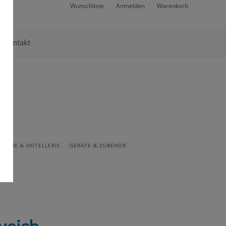
Wunschliste
Anmelden
Warenkorb
Kontakt
NOMIE & HOTELLERIE
GERÄTE & ZUBEHÖR