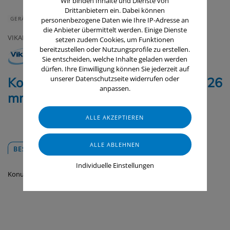
Wir binden Inhalte und Dienste von
Drittanbietern ein. Dabei können
GERÄTE & ZUBEHÖR
personenbezogene Daten wie Ihre IP-Adresse an
die Anbieter übermittelt werden. Einige Dienste
VIKAN
setzen zudem Cookies, um Funktionen
bereitzustellen oder Nutzungsprofile zu erstellen.
Sie entscheiden, welche Inhalte geladen werden
dürfen. Ihre Einwilligung können Sie jederzeit auf
unserer Datenschutzseite widerrufen oder
Konus, Adapter für Klick Stiele, Ø 26
anpassen.
mm, 155 mm
BESCHREIBUNG
DOWNLOADS
Individuelle Einstellungen
Konusadapter für Klick-Stiele.