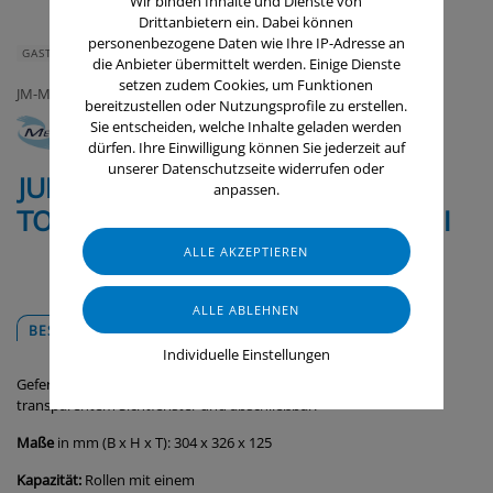
Wir binden Inhalte und Dienste von
Drittanbietern ein. Dabei können
personenbezogene Daten wie Ihre IP-Adresse an
GASTRONOMIE & HOTELLERIE
GERÄTE & ZUBEHÖR
die Anbieter übermittelt werden. Einige Dienste
setzen zudem Cookies, um Funktionen
JM-Metzger GmbH
bereitzustellen oder Nutzungsprofile zu erstellen.
Sie entscheiden, welche Inhalte geladen werden
dürfen. Ihre Einwilligung können Sie jederzeit auf
unserer Datenschutzseite widerrufen oder
JUMBO
anpassen.
TOILETTENPAPIERSPENDER MIDI
BESCHREIBUNG
DOWNLOADS
Individuelle Einstellungen
Gefertigt aus ABS-Kunststoff, matt, weiß oder schwarz, mit
transparentem Sichtfenster und abschließbar.
Maße
in mm (B x H x T): 304 x 326 x 125
Kapazität:
Rollen mit einem