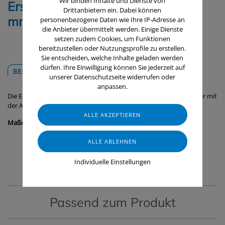
Wir binden Inhalte und Dienste von
Ersatzkassette Moosgummi, 250
Drittanbietern ein. Dabei können
mm
personenbezogene Daten wie Ihre IP-Adresse an
die Anbieter übermittelt werden. Einige Dienste
setzen zudem Cookies, um Funktionen
bereitzustellen oder Nutzungsprofile zu erstellen.
Sie entscheiden, welche Inhalte geladen werden
dürfen. Ihre Einwilligung können Sie jederzeit auf
BESCHREIBUNG
DOWNLOADS
unserer Datenschutzseite widerrufen oder
anpassen.
Die Ersatzkassette (25 cm) eignet sich für den Handwasserabzieher mit
der Artikel-Nr. 7751x von Vikan.
Maße:
250 x 30 x 45 mm
Individuelle Einstellungen
Passend zum Produkt