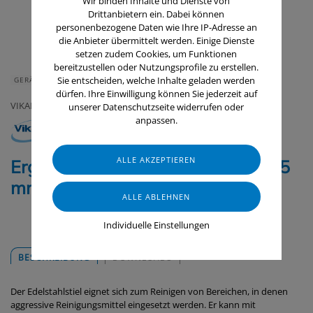
Wir binden Inhalte und Dienste von
Drittanbietern ein. Dabei können
personenbezogene Daten wie Ihre IP-Adresse an
die Anbieter übermittelt werden. Einige Dienste
setzen zudem Cookies, um Funktionen
bereitzustellen oder Nutzungsprofile zu erstellen.
Sie entscheiden, welche Inhalte geladen werden
GERÄTE & ZUBEHÖR
dürfen. Ihre Einwilligung können Sie jederzeit auf
VIKAN
unserer Datenschutzseite widerrufen oder
anpassen.
Ergonomischer Edelstahlstiel 1025
mm
Individuelle Einstellungen
BESCHREIBUNG
DOWNLOADS
Der Edelstahlstiel eignet sich zum Reinigen von Bereichen, in denen
aggressive Reinigungsmittel eingesetzt werden. Er kann mit