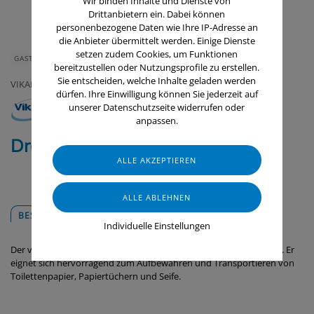
Wir binden Inhalte und Dienste von
Drittanbietern ein. Dabei können
personenbezogene Daten wie Ihre IP-Adresse an
die Anbieter übermittelt werden. Einige Dienste
setzen zudem Cookies, um Funktionen
GASTRONOMIE & HOTELLERIE
GERÄTE & ZUBEHÖR
bereitzustellen oder Nutzungsprofile zu erstellen.
Sie entscheiden, welche Inhalte geladen werden
VIKAN
dürfen. Ihre Einwilligung können Sie jederzeit auf
unserer Datenschutzseite widerrufen oder
anpassen.
Drahtkorb für Aufbewahrung
BESCHREIBUNG
DOWNLOADS
Individuelle Einstellungen
Der vielseitige Drahtkorb bietet Platz für zusätzliche Gegenstände. Er
eignet sich hervorragend zum Aufbewahren und Transportieren von
Toilettenpapier, Papiertüchern und Seife.