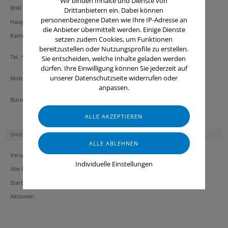
Wir binden Inhalte und Dienste von
BHR Hygiene GmbH
AGB
Drittanbietern ein. Dabei können
personenbezogene Daten wie Ihre IP-Adresse an
Hauptstraße 39, 3493 Hadersdorf-
Impressum
die Anbieter übermittelt werden. Einige Dienste
Kammern
Datenschutz
setzen zudem Cookies, um Funktionen
bereitzustellen oder Nutzungsprofile zu erstellen.
Kontakt
Tel.
+43 2734 21380
/
E-Mail
Sie entscheiden, welche Inhalte geladen werden
Widerruf
dürfen. Ihre Einwilligung können Sie jederzeit auf
unserer Datenschutzseite widerrufen oder
Mobil: +43 664 196 28 20
anpassen.
Bürozeiten: Mo-Fr 08:00 bis 13:00 Uhr
SHOP INFORMATION
ZAHLUNG & VERSAND
Versand und Zahlungsbedingungen
Individuelle Einstellungen
Alle Produkte
Startseite
Aktionen