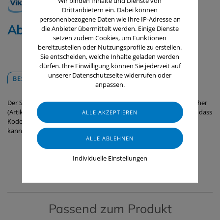
Wir binden Inhalte und Dienste von
Drittanbietern ein. Dabei können
personenbezogene Daten wie Ihre IP-Adresse an
Ablaufschlauch, 1500 mm, 1/2"
die Anbieter übermittelt werden. Einige Dienste
setzen zudem Cookies, um Funktionen
bereitzustellen oder Nutzungsprofile zu erstellen.
Sie entscheiden, welche Inhalte geladen werden
dürfen. Ihre Einwilligung können Sie jederzeit auf
unserer Datenschutzseite widerrufen oder
BESCHREIBUNG
DOWNLOADS
anpassen.
Der Schlauch sorgt in Kombination mit dem Kondenswasserabzieher
(Artikel-Nr.7716x) und dem Teleskopstiel (Artikel-Nr.2973Q) dafür, dass
Kodenswasser sicher von Decken und Rohren abgeleitet werden
kann.
Individuelle Einstellungen
Passend zum Produkt